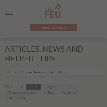
Trouver un magasin
ARTICLES, NEWS AND
HELPFUL TIPS
Accueil
Articles, News and Helpful Tips
Filtrer par:
Tous
Foyers
BBQ
Foyers extérieurs
Poêles
Recettes
Art de vivre