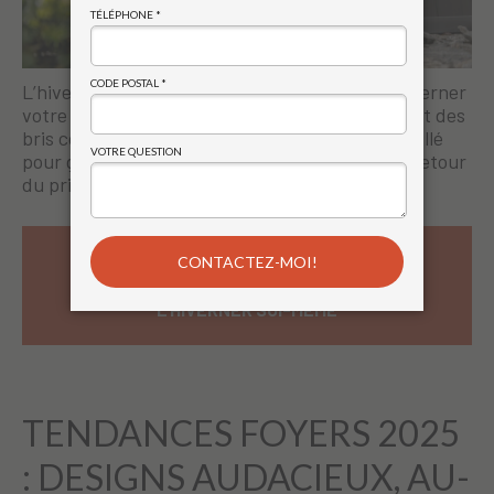
L’hiver approche! Découvrez comment bien hiverner
votre spa pour le protéger du gel, des fissures et des
bris coûteux. Suivez notre guide simple et détaillé
pour garder votre spa en parfait état jusqu’au retour
du printemps.
READ MORE ABOUT ENTRETIEN SPA HIVER :
COMMENT PROTÉGER VOTRE SPA ET BIEN
L’HIVERNER SOI-MÊME
TENDANCES FOYERS 2025
: DESIGNS AUDACIEUX, AU-