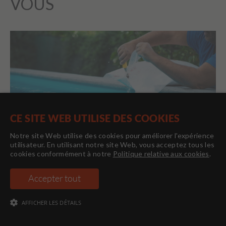
VOUS
CE SITE WEB UTILISE DES COOKIES
Notre site Web utilise des cookies pour améliorer l'expérience
utilisateur. En utilisant notre site Web, vous acceptez tous les
cookies conformément à notre
Politique relative aux cookies
.
Accepter tout
Découvrez le meilleur moyen de purifier l’eau de
votre spa. Du chlore au sel, en passant par les
systèmes UV, ozone et osmose, trouvez l’option qui
AFFICHER LES DÉTAILS
convient à votre style de vie, votre budget et vos
objectifs de bien-être.