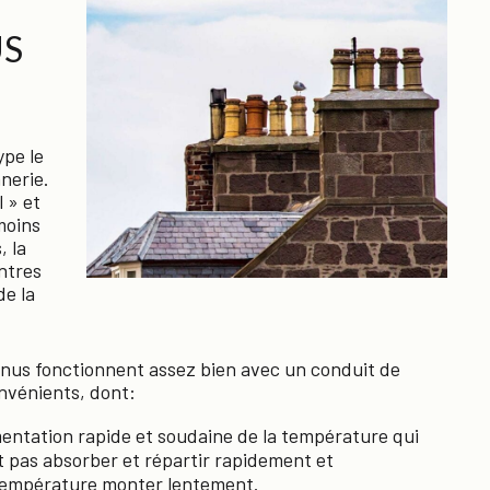
US
ype le
nerie.
 » et
moins
, la
ntres
de la
enus fonctionnent assez bien avec un conduit de
onvénients, dont:
entation rapide et soudaine de la température qui
nt pas absorber et répartir rapidement et
a température monter lentement.