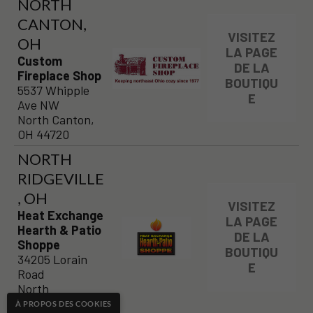
NORTH
CANTON,
VISITEZ
OH
LA PAGE
Custom
DE LA
Fireplace Shop
BOUTIQU
5537 Whipple
E
Ave NW
North Canton,
OH 44720
NORTH
RIDGEVILLE
, OH
VISITEZ
Heat Exchange
LA PAGE
Hearth & Patio
DE LA
Shoppe
BOUTIQU
34205 Lorain
E
Road
North
Ridgeville, OH
À PROPOS DES COOKIES