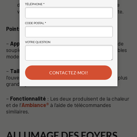
d' »encastrable ». L’évacuation
doit
se faire
verticalement par la cheminée déjà existante.
Points clés :
–
Application
: Les foyers offrent une plus grande
souplesse d’installation, tandis que les encastrables
modernisent les foyers existants.
–
Taille
: Les encastrables sont limités par
l’ouverture du foyer existant, les foyers ont une plus
grande gamme de tailles.
–
Fonctionnalité
: Les deux produisent de la chaleur
et de l’
Ambiance®
à l’aide de télécommandes
similaires.
ALLUMAGE DES FOYERS