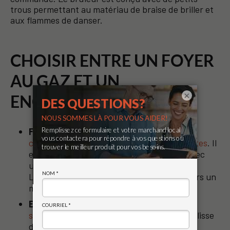
trous permettant au matériau de braise de briller et
aux flammes de danser.
CHOISIR ENTRE UN FOYER
AU GAZ ET UN
×
ENCASTRABLE AU GAZ
Foyer au gaz
:
Conçu pour les nouvelles
constructions ou les rénovations importantes
. Il
est encastré dans un mur de charpente avec
une coque isolée pour plus de sécurité.
L’évacuation peut être horizontale (à travers un
mur latéral) ou verticale (à travers le toit).
Encastrable au gaz
: Il est
conçu pour
s’adapter à un foyer au bois existant
. Il se glisse
directement dans l’ouverture, d’où le nom