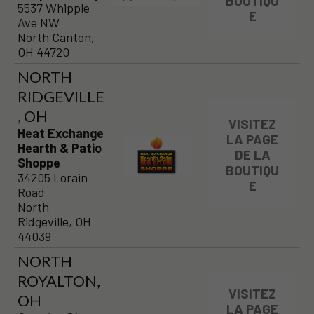
BOUTIQU
5537 Whipple
E
Ave NW
North Canton,
OH 44720
NORTH
RIDGEVILLE
, OH
VISITEZ
Heat Exchange
LA PAGE
Hearth & Patio
DE LA
Shoppe
BOUTIQU
34205 Lorain
E
Road
North
Ridgeville, OH
44039
NORTH
ROYALTON,
VISITEZ
OH
LA PAGE