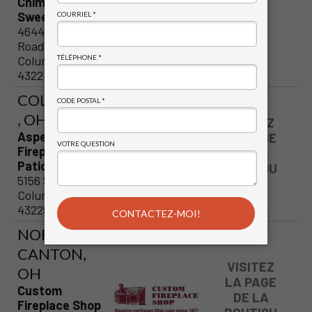
Chimney
Sweeps
4644 Kenny
Road
Columbus, OH
43220
COLUMBUS
, OH
VISITEZ
Aspen
LA PAGE
Fireplace &
DE LA
Patio
BOUTIQU
5156 Sinclair Rd.
E
Columbus, OH
43229
NORTH
CANTON,
VISITEZ
OH
LA PAGE
Custom
DE LA
Fireplace Shop