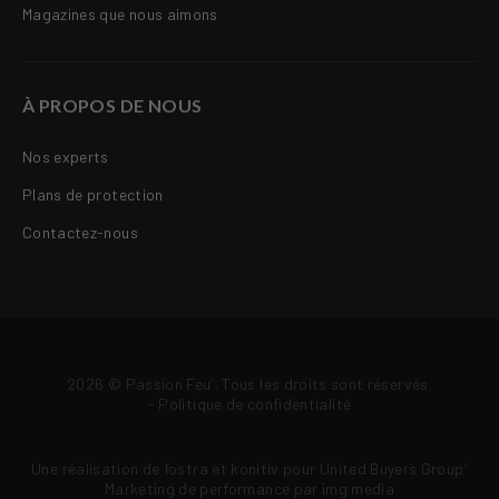
Magazines que nous aimons
À PROPOS DE NOUS
Nos experts
Plans de protection
Contactez-nous
2026 © Passion Feu
. Tous les droits sont réservés.
®
-
Politique de confidentialité
Une réalisation de
fostra
et
konitiv
pour
United Buyers Group
®
Marketing de performance par
img media