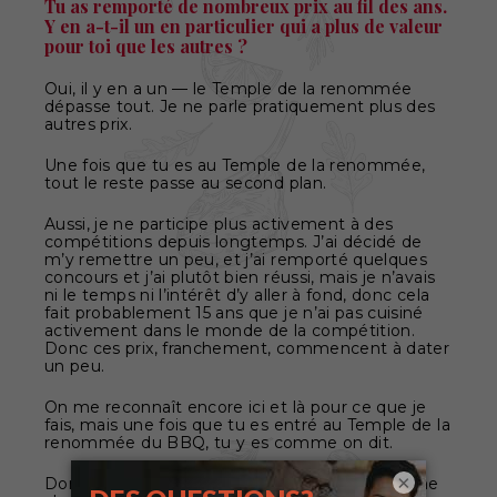
Tu as remporté de nombreux prix au fil des ans.
Y en a-t-il un en particulier qui a plus de valeur
pour toi que les autres ?
Oui, il y en a un — le Temple de la renommée
dépasse tout. Je ne parle pratiquement plus des
autres prix.
Une fois que tu es au Temple de la renommée,
tout le reste passe au second plan.
Aussi, je ne participe plus activement à des
compétitions depuis longtemps. J’ai décidé de
m’y remettre un peu, et j’ai remporté quelques
concours et j’ai plutôt bien réussi, mais je n’avais
ni le temps ni l’intérêt d’y aller à fond, donc cela
fait probablement 15 ans que je n’ai pas cuisiné
activement dans le monde de la compétition.
Donc ces prix, franchement, commencent à dater
un peu.
On me reconnaît encore ici et là pour ce que je
fais, mais une fois que tu es entré au Temple de la
renommée du BBQ, tu y es comme on dit.
×
Donc oui, ça a tout changé pour moi. C’était une