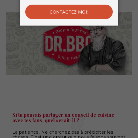
Si tu pouvais partager un conseil de cuisine
avec tes fans, quel serait-il ?
La patience. Ne cherchez pas à précipiter les
choses. C’est une erreur que nous faisons souvent