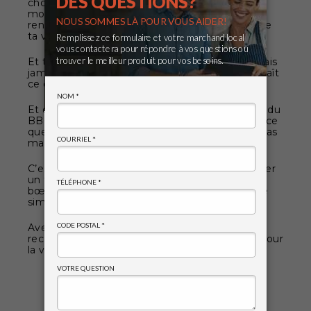
chose assez incroyable qui s’est produite. Dans
mon discours d’entrée au Temple de la
renommée, je me suis dit, tu travailles dur toute
ta vie en faisant des trucs.
Et tu penses avoir plutôt bien fait. Mais tu ne sais
jamais vraiment qui fait attention et qui reconnaît
ce que tu fais.
Et quand tu es élu au Temple de la renommée du
BBQ, c’est assez sûr que les gens ont compris ce
que je faisais et qu’ils ont vu que j’ai accompli pas
mal de choses.
C’est tellement gratifiant d’être reconnu. Gagner
un trophée pour avoir cuisiné une poitrine de
bœuf ? C’est bien, mais c’est quelque chose de
simple, c’est noir ou c’est blanc.
Avec le Temple de la renommée, tes pairs ont
reconnu que tu as fait du bon boulot, et c’est pour
la vie.