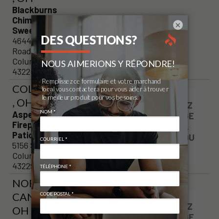
Blackburns
Chimney
×
Sweeps
4644 Kenny
Road
Columbus, OH
43220
COLUMBUS
, OH
VISITEZ
Aspen
LA PAGE
Fireplace &
DE LA
Patio
BOUTIQU
5156 Sinclair Rd.
E
Columbus, OH
43229
NORTH
CANTON,
VISITEZ
OH
LA PAGE