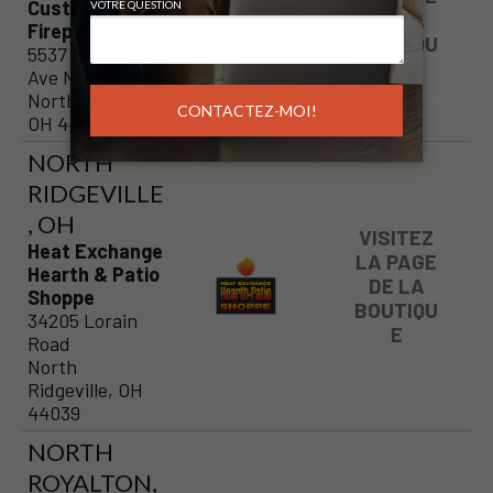
Custom
DE LA
Fireplace Shop
BOUTIQU
5537 Whipple
E
Ave NW
North Canton,
OH 44720
NORTH
RIDGEVILLE
, OH
VISITEZ
Heat Exchange
LA PAGE
Hearth & Patio
DE LA
Shoppe
BOUTIQU
34205 Lorain
E
Road
North
Ridgeville, OH
44039
NORTH
ROYALTON,