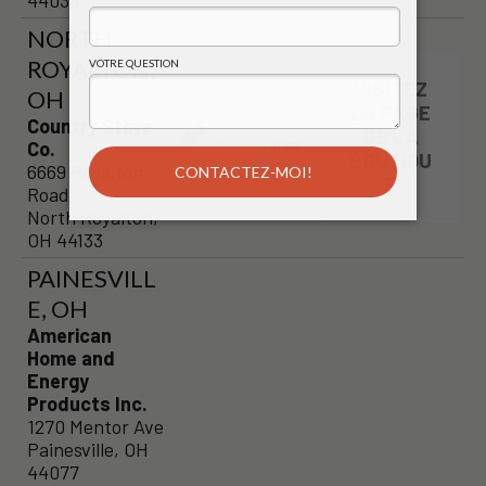
NORTH
ROYALTON,
VISITEZ
OH
LA PAGE
Country Stove
DE LA
Co.
BOUTIQU
6669 Royalton
E
Road
North Royalton,
OH 44133
PAINESVILL
E, OH
American
Home and
Energy
Products Inc.
1270 Mentor Ave
Painesville, OH
44077