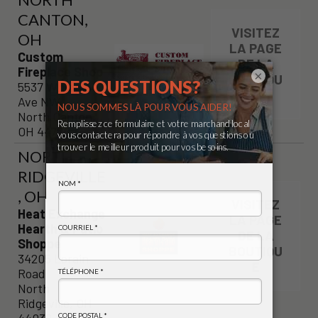
CANTON,
VISITEZ
OH
LA PAGE
Custom
DE LA
Fireplace Shop
×
BOUTIQU
5537 Whipple
E
Ave NW
North Canton,
OH 44720
NORTH
RIDGEVILLE
, OH
VISITEZ
Heat Exchange
LA PAGE
Hearth & Patio
DE LA
Shoppe
BOUTIQU
34205 Lorain
E
Road
North
Ridgeville, OH
44039