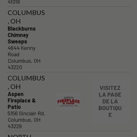
41018
COLUMBUS
, OH
Blackburns
Chimney
Sweeps
4644 Kenny
Road
Columbus, OH
43220
COLUMBUS
, OH
VISITEZ
Aspen
LA PAGE
Fireplace &
DE LA
Patio
BOUTIQU
5156 Sinclair Rd.
E
Columbus, OH
43229
NORTH