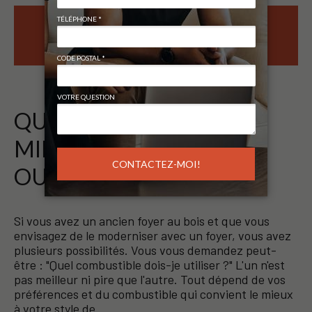
READ MORE ABOUT OÙ INSTALLER UN
FOYER AU GAZ?
QU’EST-CE QUI EST LE
MIEUX : LE GAZ, LE BOIS
OU L’ÉLECTRICITÉ ?
Si vous avez un ancien foyer au bois et que vous
envisagez de le moderniser avec un foyer, vous avez
plusieurs possibilités. Vous vous demandez peut-
être : "Quel combustible dois-je utiliser ?" L'un n'est
pas meilleur ni pire que l'autre. Tout dépend de vos
préférences et du combustible qui convient le mieux
à votre style de…