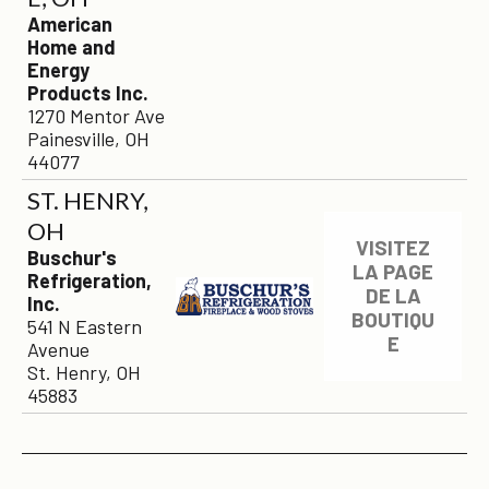
American
Home and
Energy
Products Inc.
1270 Mentor Ave
Painesville, OH
44077
ST. HENRY,
OH
VISITEZ
Buschur's
LA PAGE
Refrigeration,
DE LA
Inc.
BOUTIQU
541 N Eastern
E
Avenue
St. Henry, OH
45883