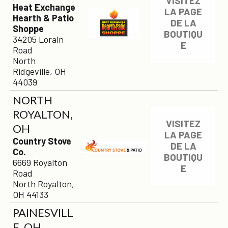
VISITEZ
Heat Exchange
LA PAGE
Hearth & Patio
DE LA
Shoppe
BOUTIQU
34205 Lorain
E
Road
North
Ridgeville, OH
44039
NORTH
ROYALTON,
VISITEZ
OH
LA PAGE
Country Stove
DE LA
Co.
BOUTIQU
6669 Royalton
E
Road
North Royalton,
OH 44133
PAINESVILL
E, OH