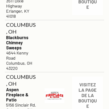
3511 Dixie
BOUTIQU
Highway
E
Erlanger, KY
41018
COLUMBUS
, OH
Blackburns
Chimney
Sweeps
4644 Kenny
Road
Columbus, OH
43220
COLUMBUS
, OH
VISITEZ
Aspen
LA PAGE
Fireplace &
DE LA
Patio
BOUTIQU
5156 Sinclair Rd.
E