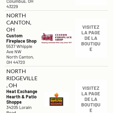
Columbus, OH
43229
NORTH
CANTON,
VISITEZ
OH
LA PAGE
Custom
DE LA
Fireplace Shop
BOUTIQU
5537 Whipple
E
Ave NW
North Canton,
OH 44720
NORTH
RIDGEVILLE
, OH
VISITEZ
Heat Exchange
LA PAGE
Hearth & Patio
DE LA
Shoppe
BOUTIQU
34205 Lorain
E
Road