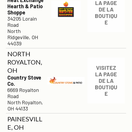
Heat Exchange
LA PAGE
Hearth & Patio
DE LA
Shoppe
BOUTIQU
34205 Lorain
E
Road
North
Ridgeville, OH
44039
NORTH
ROYALTON,
VISITEZ
OH
LA PAGE
Country Stove
DE LA
Co.
BOUTIQU
6669 Royalton
E
Road
North Royalton,
OH 44133
PAINESVILL
E, OH