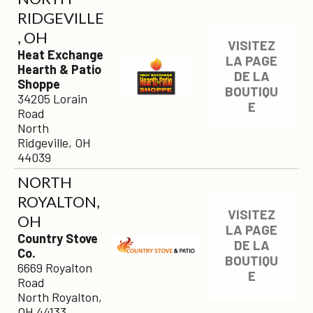
RIDGEVILLE
, OH
VISITEZ
Heat Exchange
LA PAGE
Hearth & Patio
DE LA
Shoppe
BOUTIQU
34205 Lorain
E
Road
North
Ridgeville, OH
44039
NORTH
ROYALTON,
VISITEZ
OH
LA PAGE
Country Stove
DE LA
Co.
BOUTIQU
6669 Royalton
E
Road
North Royalton,
OH 44133