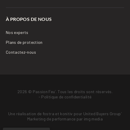
À PROPOS DE NOUS
Nos experts
Plans de protection
Contactez-nous
2026 © Passion Feu
. Tous les droits sont réservés.
®
-
Politique de confidentialité
Une réalisation de
fostra
et
konitiv
pour
United Buyers Group
®
Marketing de performance par
img media