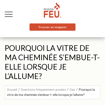
Trouver un magasin
POURQUOI LA VITRE DE
MA CHEMINÉE S’EMBUE-T-
ELLE LORSQUE JE
L’ALLUME?
Accueil
Questions fréquemment posées
Gaz
Pourquoi la
vitre de ma cheminée s’embue-t-elle lorsque je l’allume?