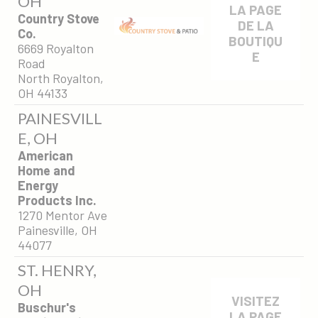
OH
LA PAGE
Country Stove
DE LA
Co.
BOUTIQU
6669 Royalton
E
Road
North Royalton,
OH 44133
PAINESVILL
E, OH
American
Home and
Energy
Products Inc.
1270 Mentor Ave
Painesville, OH
44077
ST. HENRY,
OH
VISITEZ
Buschur's
LA PAGE