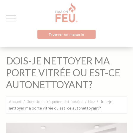
Trouver un magasin
DOIS-JE NETTOYER MA
PORTE VITRÉE OU EST-CE
AUTONETTOYANT?
Accueil
Questions fréquemment posées
Gaz
Dois-je
nettoyer ma porte vitrée ou est-ce autonettoyant?