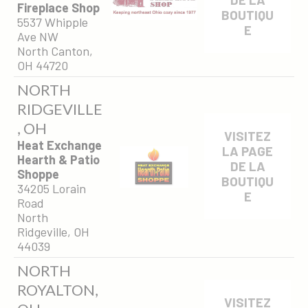
Fireplace Shop
BOUTIQU
5537 Whipple
E
Ave NW
North Canton,
OH 44720
NORTH
RIDGEVILLE
, OH
VISITEZ
Heat Exchange
LA PAGE
Hearth & Patio
DE LA
Shoppe
BOUTIQU
34205 Lorain
E
Road
North
Ridgeville, OH
44039
NORTH
ROYALTON,
VISITEZ