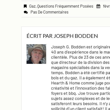
Gaz
,
Questions Fréquemment Posées
févr
Pas De Commentaires
ÉCRIT PAR
JOSEPH BODDEN
Joseph G. Bodden est originaire
40 ans d'expérience dans le mar
clientèle. Plus de 23 de ces ann
que directeur de la division de
magasins spécialisés dans la ven
temps, Bodden a été certifié pa
bois et du gaz. Il a également é
Hearth & Home comme juge pour
créativité et l'innovation des f
foyers et bbq. Joe trouve parti
sujets assez complexes et de le
satisferont leurs besoins. Il n’
sollicité d’un client satisfait! Il