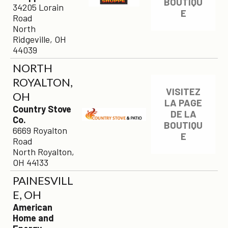
BOUTIQU
34205 Lorain
E
Road
North
Ridgeville, OH
44039
NORTH
ROYALTON,
VISITEZ
OH
LA PAGE
Country Stove
DE LA
Co.
BOUTIQU
6669 Royalton
E
Road
North Royalton,
OH 44133
PAINESVILL
E, OH
American
Home and