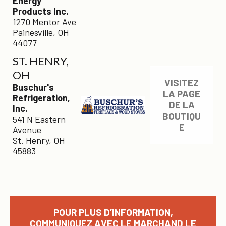
Energy
Products Inc.
1270 Mentor Ave
Painesville, OH
44077
ST. HENRY,
OH
VISITEZ
Buschur's
LA PAGE
Refrigeration,
DE LA
Inc.
BOUTIQU
541 N Eastern
E
Avenue
St. Henry, OH
45883
POUR PLUS D’INFORMATION,
COMMUNIQUEZ AVEC LE MARCHAND LE