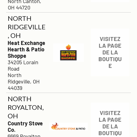
North Canton,
OH 44720
NORTH
RIDGEVILLE
, OH
VISITEZ
Heat Exchange
LA PAGE
Hearth & Patio
DE LA
Shoppe
BOUTIQU
34205 Lorain
E
Road
North
Ridgeville, OH
44039
NORTH
ROYALTON,
VISITEZ
OH
LA PAGE
Country Stove
DE LA
Co.
BOUTIQU
6669 Royalton