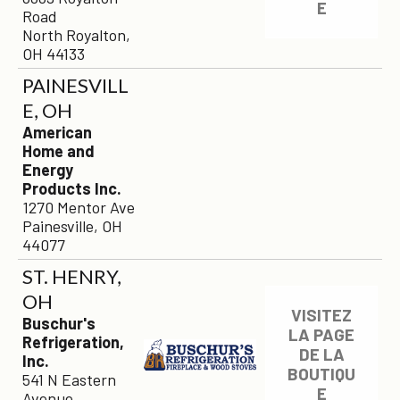
E
Road
North Royalton,
OH 44133
×
PAINESVILL
E, OH
American
Home and
Energy
Products Inc.
1270 Mentor Ave
Painesville, OH
44077
ST. HENRY,
OH
VISITEZ
Buschur's
LA PAGE
Refrigeration,
DE LA
Inc.
BOUTIQU
541 N Eastern
E
Avenue