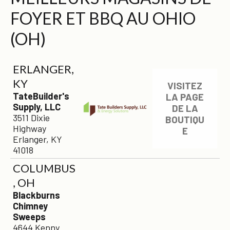
FOYER ET BBQ AU OHIO
(OH)
ERLANGER,
KY
VISITEZ
TateBuilder's
LA PAGE
Supply, LLC
DE LA
3511 Dixie
BOUTIQU
Highway
E
Erlanger, KY
41018
COLUMBUS
, OH
Blackburns
Chimney
Sweeps
4644 Kenny