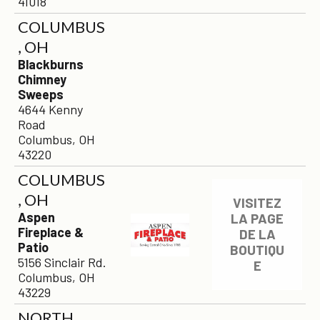
41018
COLUMBUS
, OH
Blackburns
Chimney
Sweeps
4644 Kenny
Road
Columbus, OH
43220
COLUMBUS
, OH
VISITEZ
Aspen
LA PAGE
Fireplace &
DE LA
Patio
BOUTIQU
5156 Sinclair Rd.
E
Columbus, OH
43229
NORTH