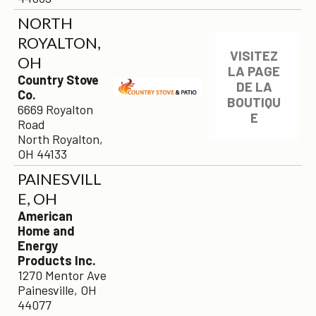
NORTH
ROYALTON,
VISITEZ
OH
LA PAGE
Country Stove
DE LA
Co.
BOUTIQU
6669 Royalton
E
Road
North Royalton,
OH 44133
PAINESVILL
E, OH
American
Home and
Energy
Products Inc.
1270 Mentor Ave
Painesville, OH
44077