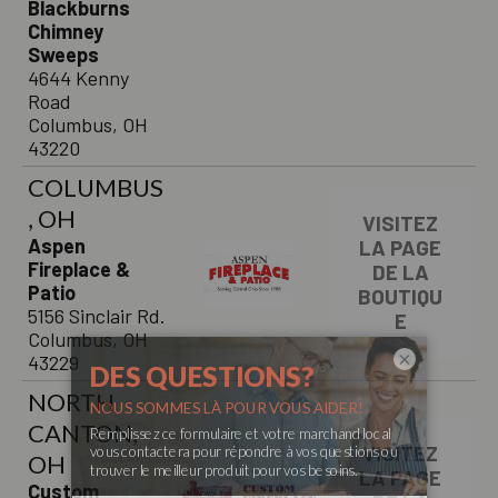
Blackburns
Chimney
Sweeps
4644 Kenny
Road
Columbus, OH
43220
COLUMBUS
, OH
VISITEZ
Aspen
LA PAGE
Fireplace &
DE LA
Patio
BOUTIQU
5156 Sinclair Rd.
E
Columbus, OH
×
43229
NORTH
CANTON,
VISITEZ
OH
LA PAGE
Custom