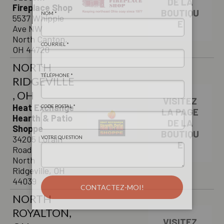
DE LA
Fireplace Shop
BOUTIQU
5537 Whipple
E
Ave NW
North Canton,
OH 44720
NORTH
RIDGEVILLE
, OH
VISITEZ
Heat Exchange
LA PAGE
Hearth & Patio
DE LA
Shoppe
BOUTIQU
34205 Lorain
E
Road
North
Ridgeville, OH
44039
NORTH
ROYALTON,
VISITEZ