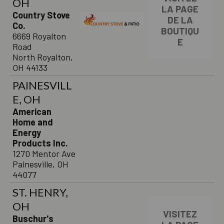
OH
LA PAGE
Country Stove
DE LA
Co.
BOUTIQU
6669 Royalton
E
Road
North Royalton,
OH 44133
PAINESVILL
E, OH
American
Home and
Energy
Products Inc.
1270 Mentor Ave
Painesville, OH
44077
ST. HENRY,
OH
VISITEZ
Buschur's