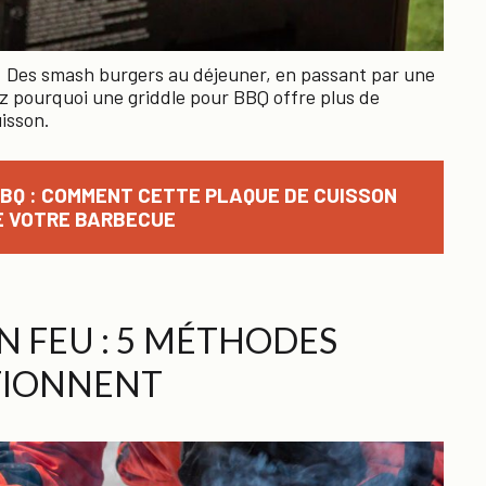
e. Des smash burgers au déjeuner, en passant par une
ez pourquoi une griddle pour BBQ offre plus de
uisson.
BQ : COMMENT CETTE PLAQUE DE CUISSON
 VOTRE BARBECUE
 FEU : 5 MÉTHODES
TIONNENT