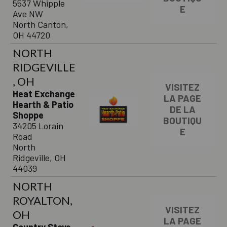
5537 Whipple
E
Ave NW
North Canton,
OH 44720
NORTH
RIDGEVILLE
, OH
VISITEZ
Heat Exchange
LA PAGE
Hearth & Patio
DE LA
Shoppe
BOUTIQU
34205 Lorain
E
Road
North
Ridgeville, OH
44039
NORTH
ROYALTON,
VISITEZ
OH
LA PAGE
Country Stove