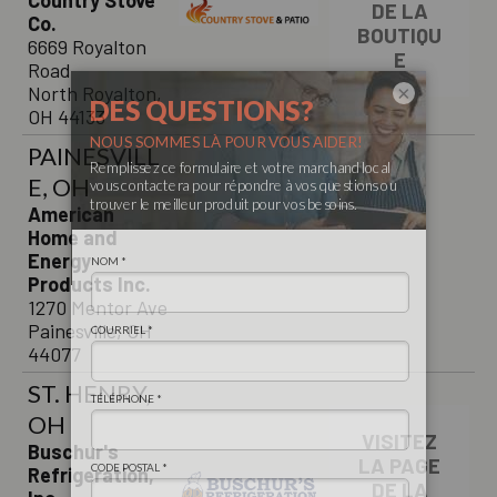
DE LA
Co.
BOUTIQU
6669 Royalton
E
Road
North Royalton,
×
OH 44133
PAINESVILL
E, OH
American
Home and
Energy
Products Inc.
1270 Mentor Ave
Painesville, OH
44077
ST. HENRY,
OH
VISITEZ
Buschur's
LA PAGE
Refrigeration,
DE LA