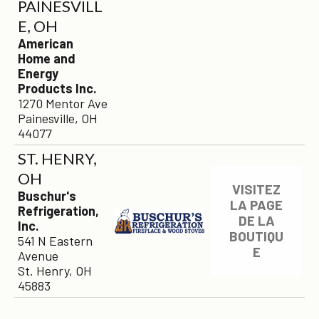
PAINESVILL
E, OH
American
Home and
Energy
Products Inc.
1270 Mentor Ave
Painesville, OH
44077
ST. HENRY,
OH
VISITEZ
Buschur's
LA PAGE
Refrigeration,
DE LA
Inc.
BOUTIQU
541 N Eastern
E
Avenue
St. Henry, OH
45883