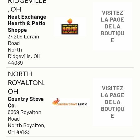
RIDGEVILLE
, OH
VISITEZ
Heat Exchange
LA PAGE
Hearth & Patio
DE LA
Shoppe
BOUTIQU
34205 Lorain
E
Road
North
Ridgeville, OH
44039
NORTH
ROYALTON,
VISITEZ
OH
LA PAGE
Country Stove
DE LA
Co.
BOUTIQU
6669 Royalton
E
Road
North Royalton,
OH 44133