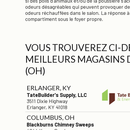
si des poils d’animaux et/ou de la poussière s’
odeurs désagréables qui peuvent provoquer des
odeurs réchauffées dans le salon. La réponse à
compartiment sous le foyer propre.
VOUS TROUVEREZ CI-DE
MEILLEURS MAGASINS 
(OH)
ERLANGER, KY
TateBuilder's Supply, LLC
3511 Dixie Highway
Erlanger, KY 41018
COLUMBUS, OH
Blackburns Chimney Sweeps