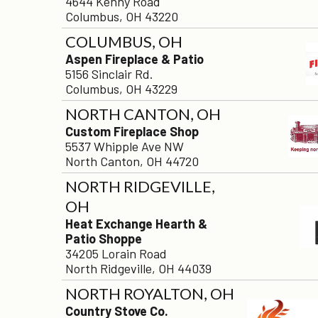
4644 Kenny Road
Columbus, OH 43220
COLUMBUS, OH
Aspen Fireplace & Patio
5156 Sinclair Rd.
Columbus, OH 43229
NORTH CANTON, OH
Custom Fireplace Shop
5537 Whipple Ave NW
North Canton, OH 44720
NORTH RIDGEVILLE,
OH
Heat Exchange Hearth &
Patio Shoppe
34205 Lorain Road
North Ridgeville, OH 44039
NORTH ROYALTON, OH
Country Stove Co.