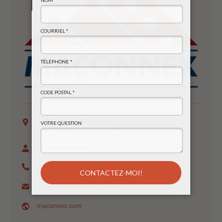
2036, chemin de la Riviere
Saint-Isidore, QC G0S 2S0
Jessica Labonté
(418) 882-5879
jessica.labonte@
maconnex.com
maconnex.com